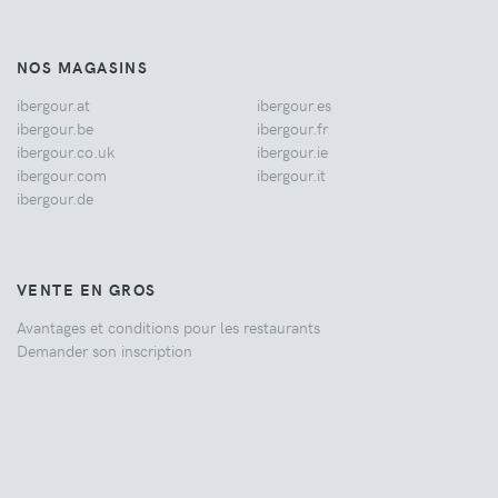
NOS MAGASINS
ibergour.at
ibergour.es
ibergour.be
ibergour.fr
ibergour.co.uk
ibergour.ie
ibergour.com
ibergour.it
ibergour.de
VENTE EN GROS
Avantages et conditions pour les restaurants
Demander son inscription