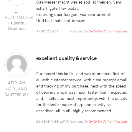
Das Messer macht was es soll: schneiden. Sehr
scharf, gute Flexibilität.
E.
Lieferung über Ibergour war sehr prompt!!
REITHMEIER
Und halt mal nicht Amazon ...
Feldkirch,
Österreich
17 août 2020
Regardez le
texte traduit en français
excellent quality & service
Purchased this knife - and was impressed, first of
all with customer service, with clear prompt email
ADRIAN
and tracking of my purchase, next with the speed
HARLAND
of delivery which was much faster than i expected
CANTERBURY
and, finally and most importantly, with the quality
for the knife - super sharp and exactly as
described. all in all, highly recommended.
29 décembre 2019
Regardez le
texte traduit en français