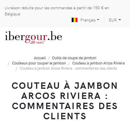
Livraison réduite pour les commandes à partir de
150 €
en
Belgique
Français
EUR
iber
gour
.be
ans
20
Accueil
Outils de coupe de jambon
Couteaux pour couper le jambon
Couteau à jambon Arcos Riviera
Couteau à jambon Arcos Riviera : commentaires des clients
COUTEAU À JAMBON
ARCOS RIVIERA :
COMMENTAIRES DES
CLIENTS