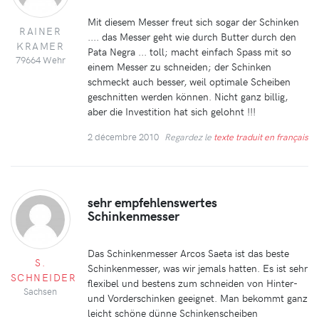
Mit diesem Messer freut sich sogar der Schinken
RAINER
.... das Messer geht wie durch Butter durch den
KRAMER
Pata Negra ... toll; macht einfach Spass mit so
79664 Wehr
einem Messer zu schneiden; der Schinken
schmeckt auch besser, weil optimale Scheiben
geschnitten werden können. Nicht ganz billig,
aber die Investition hat sich gelohnt !!!
2 décembre 2010
Regardez le
texte traduit en français
sehr empfehlenswertes
Schinkenmesser
Das Schinkenmesser Arcos Saeta ist das beste
S.
Schinkenmesser, was wir jemals hatten. Es ist sehr
SCHNEIDER
flexibel und bestens zum schneiden von Hinter-
Sachsen
und Vorderschinken geeignet. Man bekommt ganz
leicht schöne dünne Schinkenscheiben