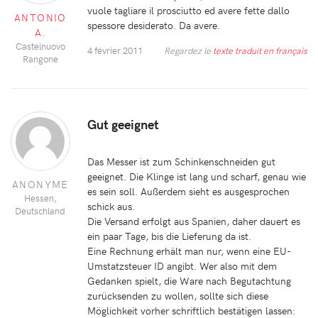
vuole tagliare il prosciutto ed avere fette dallo
ANTONIO
spessore desiderato. Da avere.
A.
Castelnuovo
4 février 2011
Regardez le
texte traduit en français
Rangone
Gut geeignet
Das Messer ist zum Schinkenschneiden gut
geeignet. Die Klinge ist lang und scharf, genau wie
ANONYME
es sein soll. Außerdem sieht es ausgesprochen
Hessen,
schick aus.
Deutschland
Die Versand erfolgt aus Spanien, daher dauert es
ein paar Tage, bis die Lieferung da ist.
Eine Rechnung erhält man nur, wenn eine EU-
Umstatzsteuer ID angibt. Wer also mit dem
Gedanken spielt, die Ware nach Begutachtung
zurücksenden zu wollen, sollte sich diese
Möglichkeit vorher schriftlich bestätigen lassen: