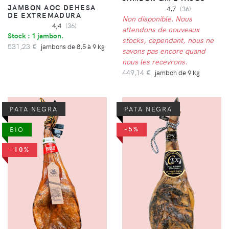
JAMBON AOC DEHESA
4,7
(36)
DE EXTREMADURA
Non disponible. Nous
4,4
(36)
attendons de nouveaux
Stock : 1 jambon.
stocks, cependant, nous ne
531,23 €
jambons de 8,5 à 9 kg
savons pas encore quand
nous les recevrons.
449,14 €
jambon de 9 kg
PATA NEGRA
PATA NEGRA
-5%
BIO
-10%