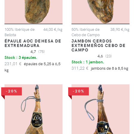
100% Ibérique de
44,00 €/kg
50% Ibérique de
38,90 €/kg
Bellota
Cebo de Campo
ÉPAULE AOC DEHESA DE
JAMBON CERDOS
EXTREMADURA
EXTREMEÑOS CEBO DE
CAMPO
4,7
(75)
4,6
(23)
Stock : 3 épaules.
Stock : 1 jambon.
231,01 €
épaules de 5,25 à 6,5
311,22 €
jambons de 8 à 8,5 kg
kg
-20%
-20%