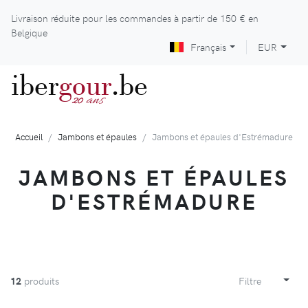
Livraison réduite pour les commandes à partir de
150 €
en
Belgique
Français
EUR
iber
gour
.be
ans
20
Accueil
Jambons et épaules
Jambons et épaules d'Estrémadure
JAMBONS ET ÉPAULES
D'ESTRÉMADURE
12
produits
Filtre