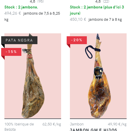
4,8
(95)
4,8
(22)
Stock : 2 jambons.
Stock : 2 jambons (
plus d'ici 3
494,26 €
jours
)
jambons de 7,5 à 8,25
450,10 €
kg
jambons de 7 à 8 kg
-20%
PATA NEGRA
-15%
100% Ibérique de
62,50 €/kg
Jambon
49,90 €/kg
Bellota
JAMBON GM E HIJOS