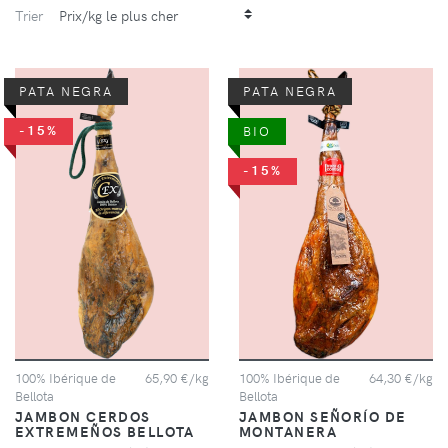
Trier
PATA NEGRA
PATA NEGRA
-15%
BIO
-15%
100% Ibérique de
65,90 €/kg
100% Ibérique de
64,30 €/kg
Bellota
Bellota
JAMBON CERDOS
JAMBON SEÑORÍO DE
EXTREMEÑOS BELLOTA
MONTANERA