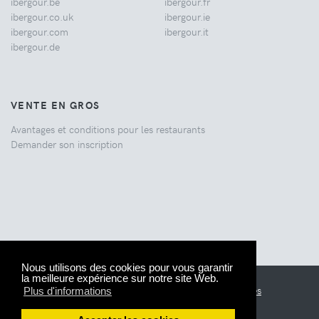
ibergour.be
ibergour.fr
ibergour.co.uk
ibergour.ie
ibergour.com
ibergour.it
ibergour.de
VENTE EN GROS
Avantages et conditions pour les restaurants
Demander son inscription
Nous utilisons des cookies pour vous garantir
la meilleure expérience sur notre site Web.
© 2005-2026 IberGour.
Informations légales
Plus d'informations