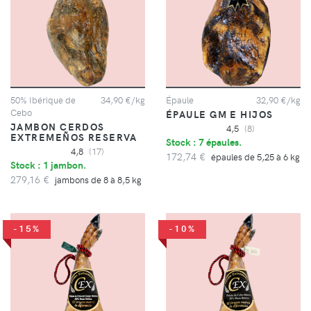
50% Ibérique de
34,90 €/kg
Épaule
32,90 €/kg
Cebo
ÉPAULE GM E HIJOS
JAMBON CERDOS
4,5
(8)
EXTREMEÑOS RESERVA
Stock : 7 épaules.
4,8
(17)
172,74 €
épaules de 5,25 à 6 kg
Stock : 1 jambon.
279,16 €
jambons de 8 à 8,5 kg
-15%
-10%