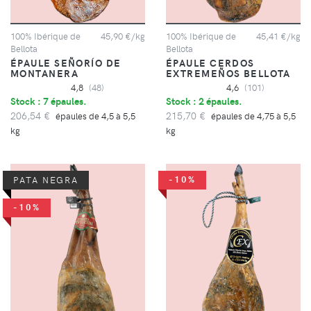
100% Ibérique de
45,90 €/kg
100% Ibérique de
45,41 €/kg
Bellota
Bellota
ÉPAULE SEÑORÍO DE
ÉPAULE CERDOS
MONTANERA
EXTREMEÑOS BELLOTA
4,8
(48)
4,6
(101)
Stock : 7 épaules.
Stock : 2 épaules.
206,54 €
215,70 €
épaules de 4,5 à 5,5
épaules de 4,75 à 5,5
kg
kg
-10%
PATA NEGRA
-10%