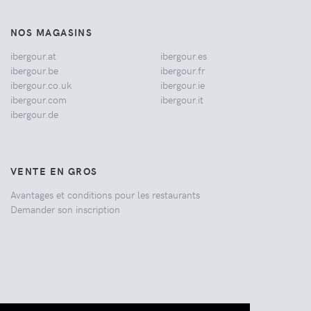
NOS MAGASINS
ibergour.at
ibergour.es
ibergour.be
ibergour.fr
ibergour.co.uk
ibergour.ie
ibergour.com
ibergour.it
ibergour.de
VENTE EN GROS
Avantages et conditions pour les restaurants
Demander son inscription