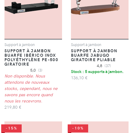
Support à jambon
Support à jambon
SUPPORT À JAMBON
SUPPORT À JAMBON
BUARFE IBÉRICO INOX
BUARFE JABUGO
POLYÉTHYLÈNE PE-500
GIRATOIRE PLIABLE
GIRATOIRE
4,8
(37)
5,0
(3)
Stock : 5 supports à jambon.
Non disponible. Nous
136,10 €
attendons de nouveaux
stocks, cependant, nous ne
savons pas encore quand
nous les recevrons.
219,80 €
-15%
-10%