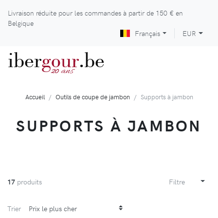
Livraison réduite pour les commandes à partir de
150 €
en
Belgique
Français
EUR
iber
gour
.be
ans
20
Accueil
Outils de coupe de jambon
Supports à jambon
SUPPORTS À JAMBON
17
produits
Filtre
Trier