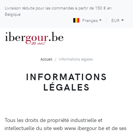
Livraison réduite pour les commandes à partir de
150 €
en
Belgique
Français
EUR
iber
gour
.be
ans
20
Accueil
Informations légales
INFORMATIONS
LÉGALES
Tous les droits de propriété industrielle et
intellectuelle du site web www.ibergour.be et de ses