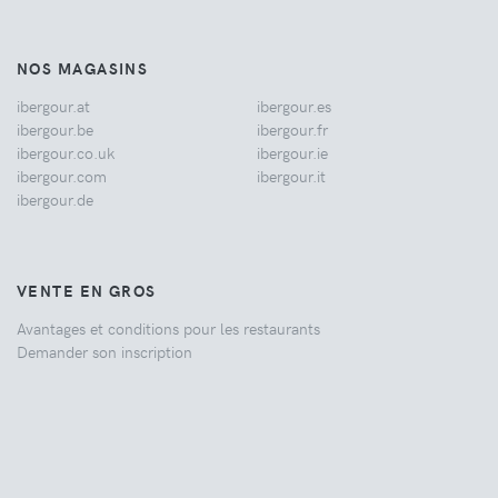
NOS MAGASINS
ibergour.at
ibergour.es
ibergour.be
ibergour.fr
ibergour.co.uk
ibergour.ie
ibergour.com
ibergour.it
ibergour.de
VENTE EN GROS
Avantages et conditions pour les restaurants
Demander son inscription