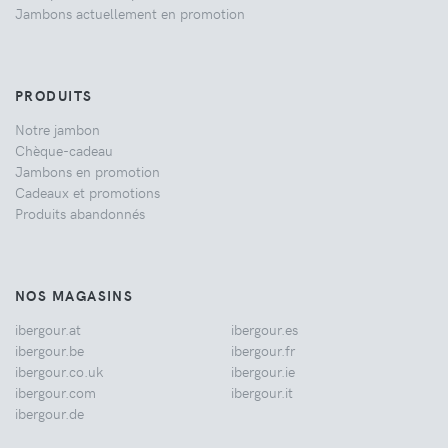
Jambons actuellement en promotion
PRODUITS
Notre jambon
Chèque-cadeau
Jambons en promotion
Cadeaux et promotions
Produits abandonnés
NOS MAGASINS
ibergour.at
ibergour.es
ibergour.be
ibergour.fr
ibergour.co.uk
ibergour.ie
ibergour.com
ibergour.it
ibergour.de