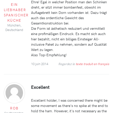
Ehre! Egal in welcher Position man den Schinken
EIN
dreht, er sitzt immer bombenfest, obwohl im
LIEBHABER
Auflagebrett kein Dorn vorhanden ist. Dazu trägt
SPANISCHER
auch das ordentliche Gewicht des
KÜCHE
Gesamtkonstruktion bei.
München,
Die Form ist ästhetisch reduziert und vermittelt
Deutschland
eine profimäßigen Eindruck. Es macht sich auch
hier bezahlt, nicht ein billiges Einsteiger All-
inclusive Paket zu nehmen, sondern auf Qualität
Wert zu legen.
Also Top-Empfehlung!
10 juin 2014
Regardez le
texte traduit en français
Excellent
Excellent holder, I was concerned there might be
some movement as there's no spike at the end to
ROB
hold the ham. However, it's not necessary as the
Southampton,