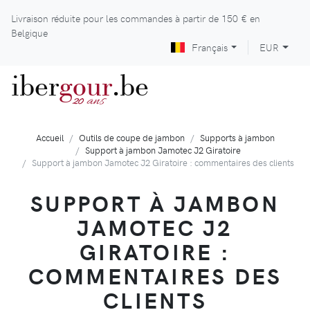
Livraison réduite pour les commandes à partir de
150 €
en
Belgique
Français
EUR
iber
gour
.be
ans
20
Accueil
Outils de coupe de jambon
Supports à jambon
Support à jambon Jamotec J2 Giratoire
Support à jambon Jamotec J2 Giratoire : commentaires des clients
SUPPORT À JAMBON
JAMOTEC J2
GIRATOIRE :
COMMENTAIRES DES
CLIENTS