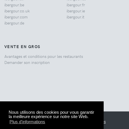
ibergour.be
ibergour.fr
ibergour.co.uk
ibergour.ie
ibergour.com
ibergour.it
ibergour.de
VENTE EN GROS
Avantages et conditions pour les restaurants
Demander son inscription
Nous utilisons des cookies pour vous garantir
la meilleure expérience sur notre site Web.
© 2005-2026 IberGour.
Informations légales
Plus d'informations