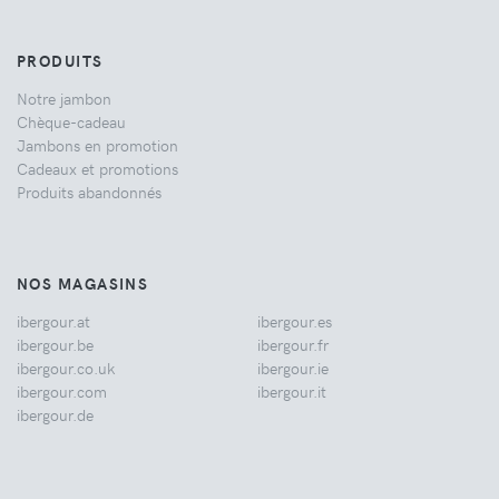
PRODUITS
Notre jambon
Chèque-cadeau
Jambons en promotion
Cadeaux et promotions
Produits abandonnés
NOS MAGASINS
ibergour.at
ibergour.es
ibergour.be
ibergour.fr
ibergour.co.uk
ibergour.ie
ibergour.com
ibergour.it
ibergour.de