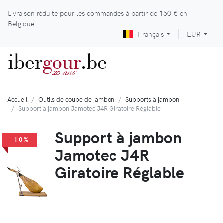
Livraison réduite pour les commandes à partir de
150 €
en
Belgique
Français
EUR
iber
gour
.be
ans
20
Accueil
Outils de coupe de jambon
Supports à jambon
Support à jambon Jamotec J4R Giratoire Réglable
Support à jambon
-10%
Jamotec J4R
Giratoire Réglable