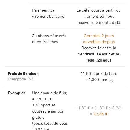
Paiement par
Le délai court à partir du
virement bancaire
moment où nous
recevons le montant dû
Jambons désossés
Comptez 2 jours
et en tranches
ouvrables de plus
Recevez-le entre
le
vendredi, 14 août
et
le
jeudi, 20 août
Frais de livraison
11,80 €
prix de base
Exempt de TVA.
+
1,30 €
par kg
Exemples
Une épaule de 5 kg
à
120,00 €
+ Support et
11,80 €
+ (
1,30 €
x 8,34)
couteau à jambon
=
22,64 €
gratuit
(poids total du colis
: 8,34 kg)