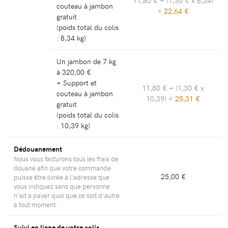
11,80 €
+ (
1,30 €
x 8,34)
couteau à jambon
=
22,64 €
gratuit
(poids total du colis
: 8,34 kg)
Un jambon de 7 kg
à
320,00 €
+ Support et
11,80 €
+ (
1,30 €
x
couteau à jambon
10,39) =
25,31 €
gratuit
(poids total du colis
: 10,39 kg)
Dédouanement
Nous vous facturons tous les frais de
douane afin que votre commande
25,00 €
puisse être livrée à l'adresse que
vous indiquez sans que personne
n'ait à payer quoi que ce soit d'autre
à tout moment.
Suivi en ligne de votre colis