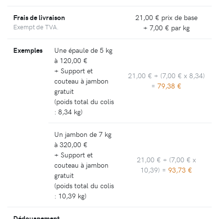
Frais de livraison
21,00 €
prix de base
Exempt de TVA.
+
7,00 €
par kg
Exemples
Une épaule de 5 kg
à
120,00 €
+ Support et
21,00 €
+ (
7,00 €
x 8,34)
couteau à jambon
=
79,38 €
gratuit
(poids total du colis
: 8,34 kg)
Un jambon de 7 kg
à
320,00 €
+ Support et
21,00 €
+ (
7,00 €
x
couteau à jambon
10,39) =
93,73 €
gratuit
(poids total du colis
: 10,39 kg)
Dédouanement