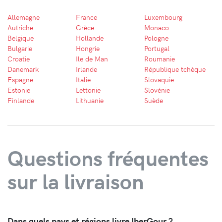
Allemagne
France
Luxembourg
Autriche
Grèce
Monaco
Belgique
Hollande
Pologne
Bulgarie
Hongrie
Portugal
Croatie
Ile de Man
Roumanie
Danemark
Irlande
République tchèque
Espagne
Italie
Slovaquie
Estonie
Lettonie
Slovénie
Finlande
Lithuanie
Suède
Questions fréquentes
sur la livraison
Dans quels pays et régions livre IberGour ?