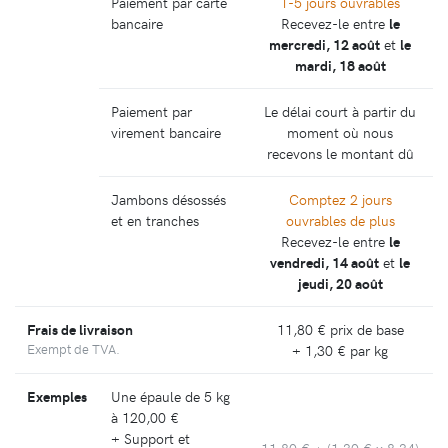
Paiement par carte
1-5 jours ouvrables
bancaire
Recevez-le entre
le
mercredi, 12 août
et
le
mardi, 18 août
Paiement par
Le délai court à partir du
virement bancaire
moment où nous
recevons le montant dû
Jambons désossés
Comptez 2 jours
et en tranches
ouvrables de plus
Recevez-le entre
le
vendredi, 14 août
et
le
jeudi, 20 août
Frais de livraison
11,80 €
prix de base
Exempt de TVA.
+
1,30 €
par kg
Exemples
Une épaule de 5 kg
à
120,00 €
+ Support et