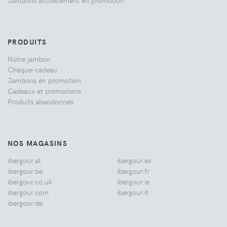
Jambons actuellement en promotion
PRODUITS
Notre jambon
Chèque-cadeau
Jambons en promotion
Cadeaux et promotions
Produits abandonnés
NOS MAGASINS
ibergour.at
ibergour.es
ibergour.be
ibergour.fr
ibergour.co.uk
ibergour.ie
ibergour.com
ibergour.it
ibergour.de