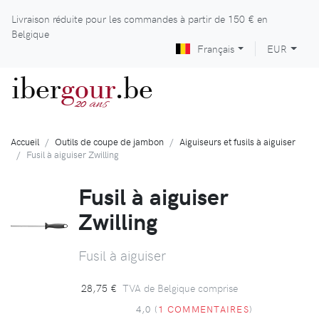
Livraison réduite pour les commandes à partir de
150 €
en
Belgique
Français
EUR
iber
gour
.be
ans
20
Accueil
Outils de coupe de jambon
Aiguiseurs et fusils à aiguiser
Fusil à aiguiser Zwilling
Fusil à aiguiser
Zwilling
Fusil à aiguiser
28,75 €
TVA de Belgique comprise
4,0 (
1 COMMENTAIRES
)