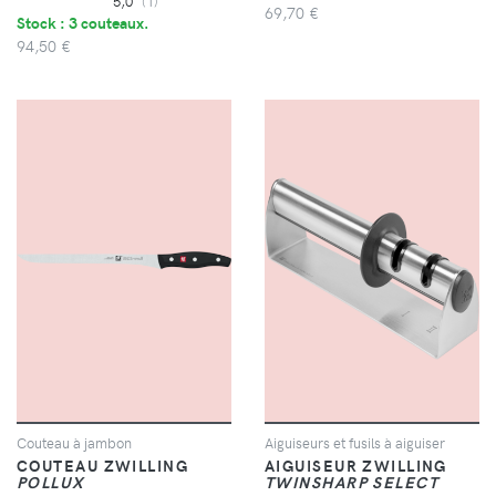
5,0
(1)
69,70 €
Stock : 3 couteaux.
94,50 €
Couteau à jambon
Aiguiseurs et fusils à aiguiser
COUTEAU ZWILLING
AIGUISEUR ZWILLING
POLLUX
TWINSHARP SELECT