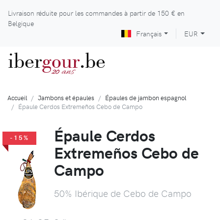
Livraison réduite pour les commandes à partir de
150 €
en
Belgique
Français
EUR
iber
gour
.be
ans
20
Accueil
Jambons et épaules
Épaules de jambon espagnol
Épaule Cerdos Extremeños Cebo de Campo
Épaule Cerdos
-15%
Extremeños Cebo de
Campo
50% Ibérique de Cebo de Campo