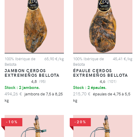
100% Ibérique de
65,90 €/kg
100% Ibérique de
45,41 €/kg
Bellota
Bellota
JAMBON CERDOS
ÉPAULE CERDOS
EXTREMEÑOS BELLOTA
EXTREMEÑOS BELLOTA
4,8
(95)
4,6
(101)
Stock : 2 jambons.
Stock : 2 épaules.
494,26 €
215,70 €
jambons de 7,5 à 8,25
épaules de 4,75 à 5,5
kg
kg
-10%
-20%