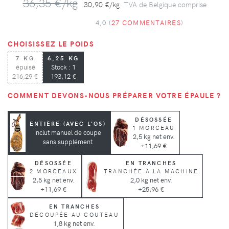
36,35 €/kg
30,90 €/kg
TVA de Belgique comprise
4,0 (
27 COMMENTAIRES
)
CHOISISSEZ LE POIDS
7 KG
6,25 KG
épuisé
Stock : 1
216,29 €
193,12 €
COMMENT DEVONS-NOUS PRÉPARER VOTRE ÉPAULE ?
DÉSOSSÉE
ENTIÈRE (AVEC L'OS)
1 MORCEAU
inclut manuel de coupe
2,5 kg net env.
sans supplément
+11,69 €
DÉSOSSÉE
EN TRANCHES
2 MORCEAUX
TRANCHÉE À LA MACHINE
2,5 kg net env.
2,0 kg net env.
+11,69 €
+25,96 €
EN TRANCHES
DÉCOUPÉE AU COUTEAU
1,8 kg net env.