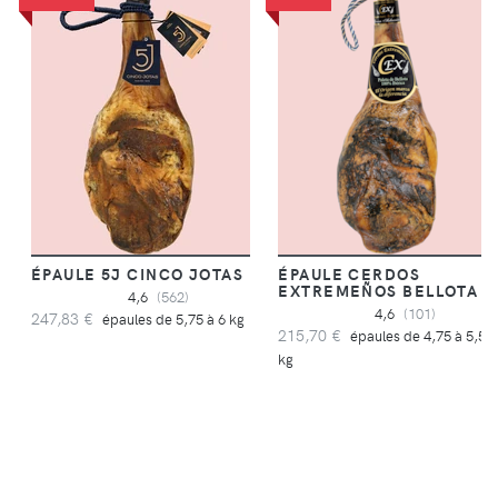
ÉPAULE 5J CINCO JOTAS
ÉPAULE CERDOS
EXTREMEÑOS BELLOTA
4,6
(562)
4,6
(101)
247,83 €
épaules de 5,75 à 6 kg
215,70 €
épaules de 4,75 à 5,5
kg