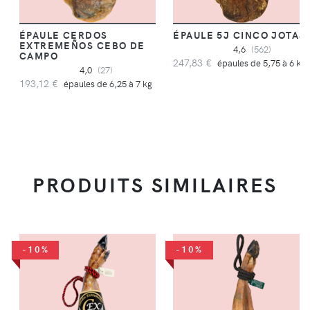
ÉPAULE CERDOS
ÉPAULE 5J CINCO JOTAS
EXTREMEÑOS CEBO DE
4,6
(562)
CAMPO
247,83 €
épaules de 5,75 à 6 kg
4,0
(27)
193,12 €
épaules de 6,25 à 7 kg
PRODUITS SIMILAIRES
-10%
-10%