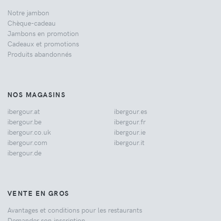
Notre jambon
Chèque-cadeau
Jambons en promotion
Cadeaux et promotions
Produits abandonnés
NOS MAGASINS
ibergour.at
ibergour.es
ibergour.be
ibergour.fr
ibergour.co.uk
ibergour.ie
ibergour.com
ibergour.it
ibergour.de
VENTE EN GROS
Avantages et conditions pour les restaurants
Demander son inscription