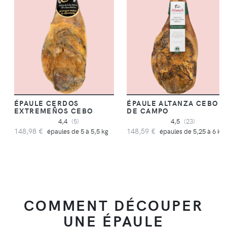
ÉPAULE CERDOS
ÉPAULE ALTANZA CEBO
EXTREMEÑOS CEBO
DE CAMPO
4,4
(5)
4,5
(23)
148,98 €
148,59 €
épaules de 5 à 5,5 kg
épaules de 5,25 à 6 kg
COMMENT DÉCOUPER
UNE ÉPAULE