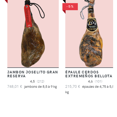
-5%
JAMBON JOSELITO GRAN
ÉPAULE CERDOS
RESERVA
EXTREMEÑOS BELLOTA
4,5
(212)
4,6
(101)
748,01 €
215,70 €
jambons de 8,5 à 9 kg
épaules de 4,75 à 5,5
kg