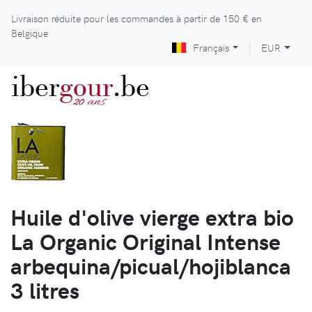
Livraison réduite pour les commandes à partir de
150 €
en
Belgique
Français
EUR
iber
gour
.be
ans
20
Huile d'olive vierge extra bio
La Organic Original Intense
arbequina/picual/hojiblanca
3 litres