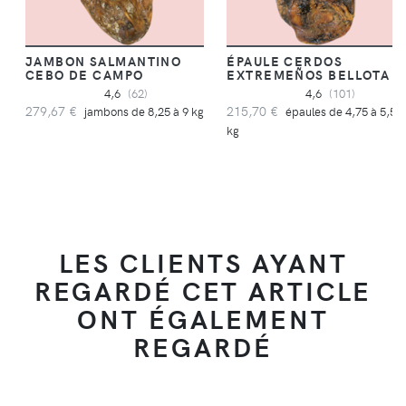
JAMBON SALMANTINO
ÉPAULE CERDOS
CEBO DE CAMPO
EXTREMEÑOS BELLOTA
4,6
(62)
4,6
(101)
279,67 €
215,70 €
jambons de 8,25 à 9 kg
épaules de 4,75 à 5,5
kg
LES CLIENTS AYANT
REGARDÉ CET ARTICLE
ONT ÉGALEMENT
REGARDÉ