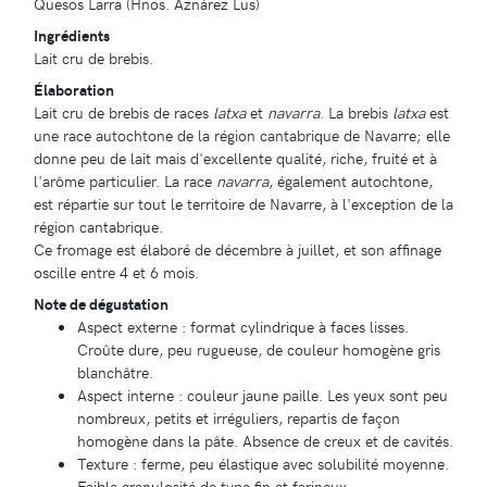
Quesos Larra (Hnos. Aznárez Lus)
Ingrédients
Lait cru de brebis.
Élaboration
Lait cru de brebis de races
latxa
et
navarra
. La brebis
latxa
est
une race autochtone de la région cantabrique de Navarre; elle
donne peu de lait mais d'excellente qualité, riche, fruité et à
l'arôme particulier. La race
navarra
, également autochtone,
est répartie sur tout le territoire de Navarre, à l'exception de la
région cantabrique.
Ce fromage est élaboré de décembre à juillet, et son affinage
oscille entre 4 et 6 mois.
Note de dégustation
Aspect externe : format cylindrique à faces lisses.
Croûte dure, peu rugueuse, de couleur homogène gris
blanchâtre.
Aspect interne : couleur jaune paille. Les yeux sont peu
nombreux, petits et irréguliers, repartis de façon
homogène dans la pâte. Absence de creux et de cavités.
Texture : ferme, peu élastique avec solubilité moyenne.
Faible granulosité de type fin et farineux.