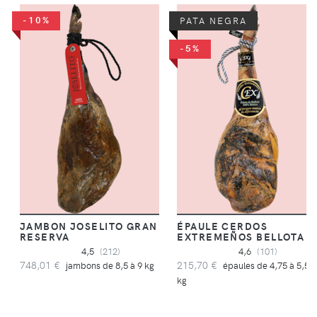
-10%
PATA NEGRA
-5%
JAMBON JOSELITO GRAN
ÉPAULE CERDOS
RESERVA
EXTREMEÑOS BELLOTA
4,5
(212)
4,6
(101)
748,01 €
215,70 €
jambons de 8,5 à 9 kg
épaules de 4,75 à 5,5
kg