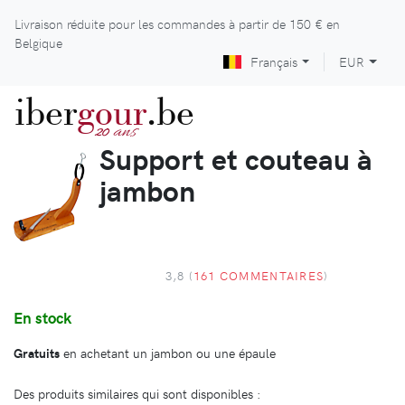
Livraison réduite pour les commandes à partir de
150 €
en
Belgique
Français
EUR
iber
gour
.be
ans
20
Support et couteau à
jambon
3,8 (
161 COMMENTAIRES
)
En stock
Gratuits
en achetant un jambon ou une épaule
Des produits similaires qui sont disponibles :