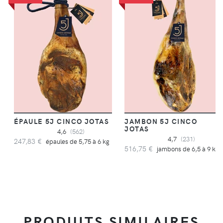
ÉPAULE 5J CINCO JOTAS
JAMBON 5J CINCO
JOTAS
4,6
(562)
4,7
(231)
247,83 €
épaules de 5,75 à 6 kg
516,75 €
jambons de 6,5 à 9 kg
PRODUITS SIMILAIRES