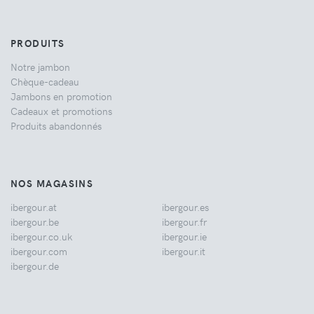
PRODUITS
Notre jambon
Chèque-cadeau
Jambons en promotion
Cadeaux et promotions
Produits abandonnés
NOS MAGASINS
ibergour.at
ibergour.es
ibergour.be
ibergour.fr
ibergour.co.uk
ibergour.ie
ibergour.com
ibergour.it
ibergour.de